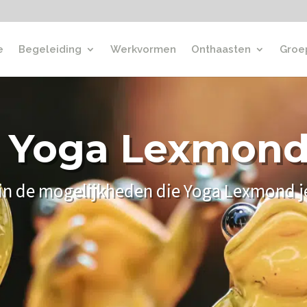
e
Begeleiding
Werkvormen
Onthaasten
Groe
Yoga Lexmon
 in de mogelijkheden die Yoga Lexmond j