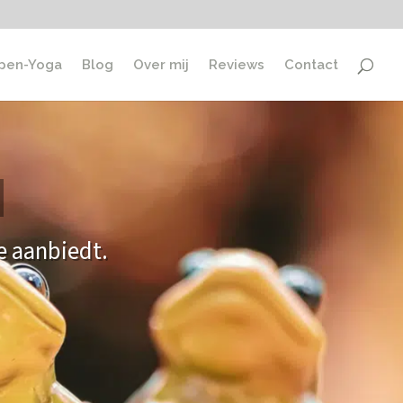
pen-Yoga
Blog
Over mij
Reviews
Contact
d
e aanbiedt.