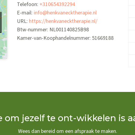
Telefoon:
+310654392294
E-mail:
info@henkvanecktherapie.nl
URL:
https://henkvanecktherapie.nl/
Btw-nummer:
NL001140825B98
Kamer-van-Koophandelnummer: 51669188
te om jezelf te ont-wikkelen is
Wees dan bereid om een afspraak te maken.