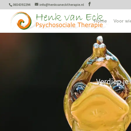
0654392294
info@henkvanecktherapie.nl
Home
Voor wi
Verdiep je