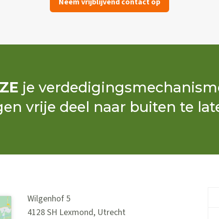
Neem vrijblijvend contact op
ZE
je verdedigingsmechanism
gen vrije deel naar buiten te l
Wilgenhof 5
4128 SH
Lexmond
,
Utrecht