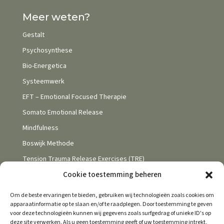
Meer weten?
Gestalt
Psychosynthese
Bio-Energetica
Systeemwerk
EFT – Emotional Focused Therapie
Somato Emotional Release
Mindfulness
Boswijk Methode
Tension Trauma Release Exercises (TRE)
Cookie toestemming beheren
Om de beste ervaringen te bieden, gebruiken wij technologieën zoals cookies om
apparaatinformatie op te slaan en/of te raadplegen. Door toestemming te geven
voor deze technologieën kunnen wij gegevens zoals surfgedrag of unieke ID's op
deze site verwerken. Als u geen toestemming geeft of uw toestemming intrekt,
Behandelovereenkomst
Privacybeleid