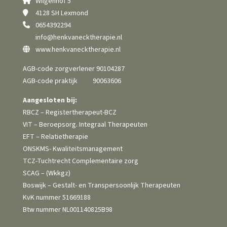
Wilgenhof 5
4128 SH Lexmond
0654392294
info@henkvanecktherapie.nl
www.henkvanecktherapie.nl
AGB-code zorgverlener 90104287
AGB-code praktijk 90063606
Aangesloten bij:
RBCZ – Registertherapeut-BCZ
VIT – Beroepsorg. Integraal Therapeuten
EFT – Relatietherapie
ONSKMS- Kwaliteits­management
TCZ-Tuchtrecht Complementaire zorg
SCAG – (Wkkgz)
Boswijk – Gestalt- en Transpersoonlijk Therapeuten
KvK nummer 51669188
Btw nummer NL001140825B98