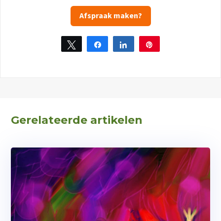
Afspraak maken?
Tweet
Share
Share
Pin
2
Gerelateerde artikelen