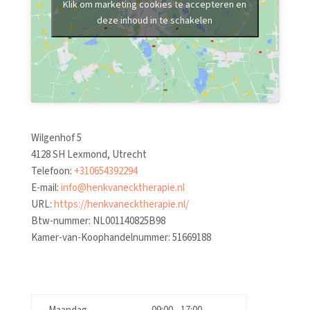
Klik om marketing cookies te accepteren en
deze inhoud in te schakelen
Wilgenhof 5
4128 SH
Lexmond
,
Utrecht
Telefoon:
+310654392294
E-mail:
info@henkvanecktherapie.nl
URL:
https://henkvanecktherapie.nl/
Btw-nummer:
NL001140825B98
Kamer-van-Koophandelnummer: 51669188