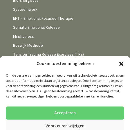
Bio-Energetica
Systeemwerk
EFT – Emotional Focused Therapie
Somato Emotional Release
Mindfulness
Boswijk Methode
Tension Trauma Release Exercises (TRE)
Cookie toestemming beheren
Om de beste ervaringen te bieden, gebruiken wij technologieën zoals cookies om
apparaatinformatie op te slaan en/of te raadplegen. Door toestemming te geven
voor deze technologieën kunnen wij gegevens zoals surfgedrag of unieke ID's op
deze site verwerken. Als u geen toestemming geeft of uw toestemming intrekt,
Behandelovereenkomst
Privacybeleid
kan dit negatieve gevolgen hebben voor bepaalde kenmerken en functies.
Disclaimer
Klachtenregeling
Links
Cookies
Accepteren
Voorkeuren wijzigen