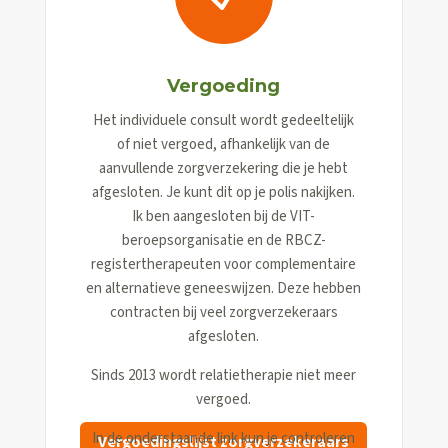
Vergoeding
Het individuele consult wordt gedeeltelijk
of niet vergoed, afhankelijk van de
aanvullende zorgverzekering die je hebt
afgesloten. Je kunt dit op je polis nakijken.
Ik ben aangesloten bij de VIT-
beroepsorganisatie en de RBCZ-
registertherapeuten voor complementaire
en alternatieve geneeswijzen. Deze hebben
contracten bij veel zorgverzekeraars
afgesloten.
Sinds 2013 wordt relatietherapie niet meer
vergoed.
In de onderstaande link kun je controleren
Vergoedingslijst zorgverzekeraars