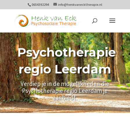
0654392294
info@henkvanecktherapie.nl
Psychotherapie
regio Leerdam
Verdiep je in de mogelijkheden die
Psychotherapie regio Leerdam je
aanbiedt.