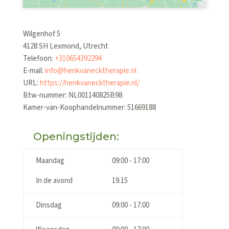
Wilgenhof 5
4128 SH
Lexmond
,
Utrecht
Telefoon:
+310654392294
E-mail:
info@henkvanecktherapie.nl
URL:
https://henkvanecktherapie.nl/
Btw-nummer:
NL001140825B98
Kamer-van-Koophandelnummer: 51669188
Openingstijden:
Maandag
09:00 - 17:00
In de avond
19.15
Dinsdag
09:00 - 17:00