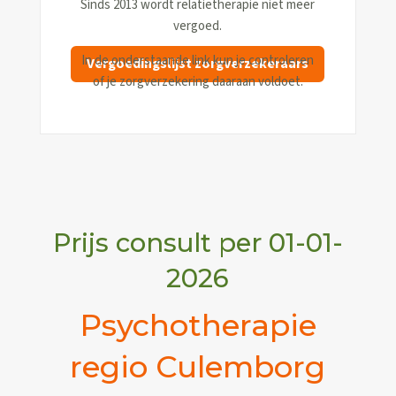
Sinds 2013 wordt relatietherapie niet meer
vergoed.
In de onderstaande link kun je controleren
Vergoedingslijst zorgverzekeraars
of je zorgverzekering daaraan voldoet.
Prijs consult per 01-01-
2026
Psychotherapie
regio Culemborg