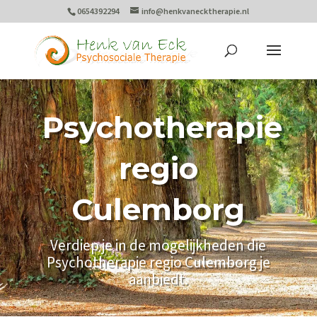
0654392294
info@henkvanecktherapie.nl
Psychotherapie
regio
Culemborg
Verdiep je in de mogelijkheden die
Psychotherapie regio Culemborg je
aanbiedt.