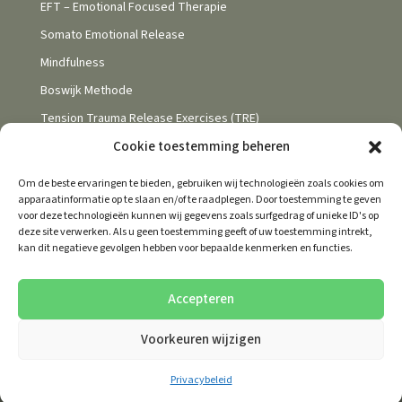
EFT – Emotional Focused Therapie
Somato Emotional Release
Mindfulness
Boswijk Methode
Tension Trauma Release Exercises (TRE)
Cookie toestemming beheren
Om de beste ervaringen te bieden, gebruiken wij technologieën zoals cookies om
apparaatinformatie op te slaan en/of te raadplegen. Door toestemming te geven
voor deze technologieën kunnen wij gegevens zoals surfgedrag of unieke ID's op
deze site verwerken. Als u geen toestemming geeft of uw toestemming intrekt,
Behandelovereenkomst
Privacybeleid
kan dit negatieve gevolgen hebben voor bepaalde kenmerken en functies.
Disclaimer
Klachtenregeling
Links
Cookies
Accepteren
Voorkeuren wijzigen
© 2026 Deze website draait op het websitesysteem
Bloom
Privacybeleid