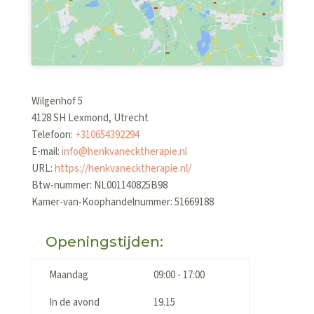
Wilgenhof 5
4128 SH
Lexmond
,
Utrecht
Telefoon:
+310654392294
E-mail:
info@henkvanecktherapie.nl
URL:
https://henkvanecktherapie.nl/
Btw-nummer:
NL001140825B98
Kamer-van-Koophandelnummer: 51669188
Openingstijden:
Maandag
09:00 - 17:00
In de avond
19.15